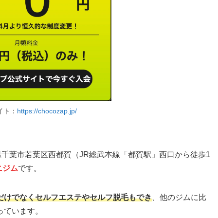
イト：
https://chocozap.jp/
葉県千葉市若葉区西都賀（JR総武本線「都賀駅」西口から徒歩1
ニジム
です。
ングだけでなくセルフエステやセルフ脱毛もでき
、他のジムに比
っています。